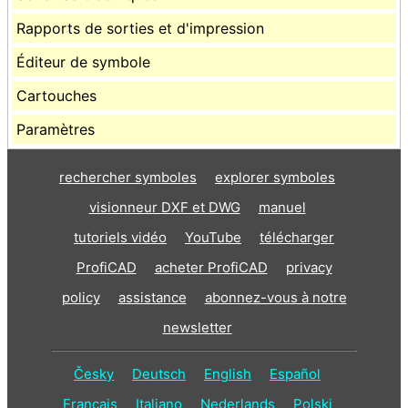
Rapports de sorties et d'impression
Éditeur de symbole
Cartouches
Paramètres
rechercher symboles
explorer symboles
visionneur DXF et DWG
manuel
tutoriels vidéo
YouTube
télécharger
ProfiCAD
acheter ProfiCAD
privacy
policy
assistance
abonnez-vous à notre
newsletter
Česky
Deutsch
English
Español
Français
Italiano
Nederlands
Polski