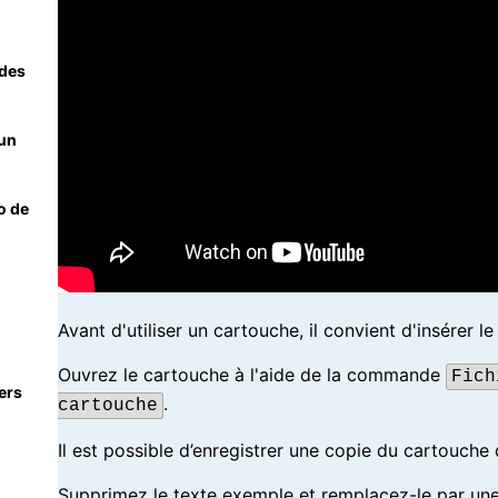
des
un
o de
Avant d'utiliser un cartouche, il convient d'insérer l
Ouvrez le cartouche à l'aide de la commande
Fich
ers
.
cartouche
Il est possible d’enregistrer une copie du cartouche 
Supprimez le texte exemple et remplacez-le par un