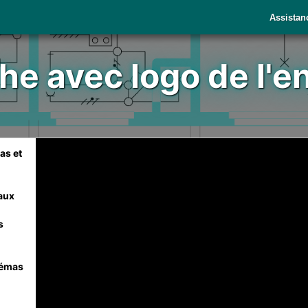
Assistan
e avec logo de l'e
as et
aux
s
hémas